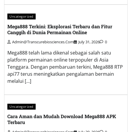
Uncategorized
Mega888 Terkini: Eksplorasi Terbaru dan Fitur
Canggih di Dunia Permainan Online
Admin@transcurebiosciences.com
July 31, 2026
0
Mega888 telah lama dikenal sebagai salah satu
platform permainan online terpopuler di Asia
Tenggara. Dengan pembaruan terkini, Mega888 RTP
api77 terus meningkatkan pengalaman bermain
melalui […]
Uncategorized
Cara Aman dan Mudah Download Mega888 APK
Terbaru
Admin@transcurebiosciences.com
July 30, 2026
0