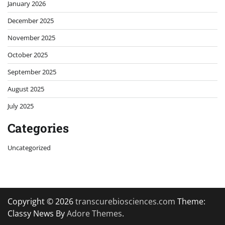
January 2026
December 2025
November 2025
October 2025
September 2025
August 2025
July 2025
Categories
Uncategorized
Copyright © 2026
transcurebiosciences.com
Theme:
Classy News By
Adore Themes
.