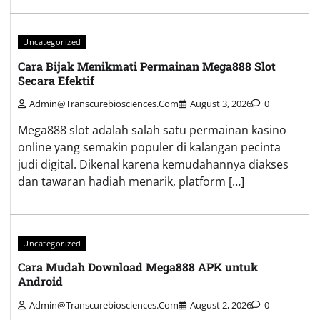
Uncategorized
Cara Bijak Menikmati Permainan Mega888 Slot
Secara Efektif
Admin@transcurebiosciences.com
August 3, 2026
0
Mega888 slot adalah salah satu permainan kasino
online yang semakin populer di kalangan pecinta
judi digital. Dikenal karena kemudahannya diakses
dan tawaran hadiah menarik, platform […]
Uncategorized
Cara Mudah Download Mega888 APK untuk
Android
Admin@transcurebiosciences.com
August 2, 2026
0