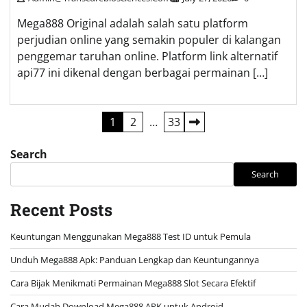
Mega888 Original adalah salah satu platform
perjudian online yang semakin populer di kalangan
penggemar taruhan online. Platform link alternatif
api77 ini dikenal dengan berbagai permainan […]
Posts
1
2
…
33
pagination
Search
Search
Recent Posts
Keuntungan Menggunakan Mega888 Test ID untuk Pemula
Unduh Mega888 Apk: Panduan Lengkap dan Keuntungannya
Cara Bijak Menikmati Permainan Mega888 Slot Secara Efektif
Cara Mudah Download Mega888 APK untuk Android