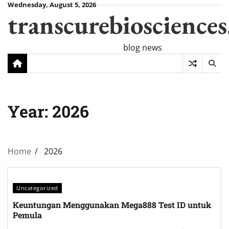
Skip
Wednesday, August 5, 2026
transcurebioscience
to
content
blog news
Year:
2026
Home
2026
Uncategorized
Keuntungan Menggunakan Mega888 Test ID untuk
Pemula