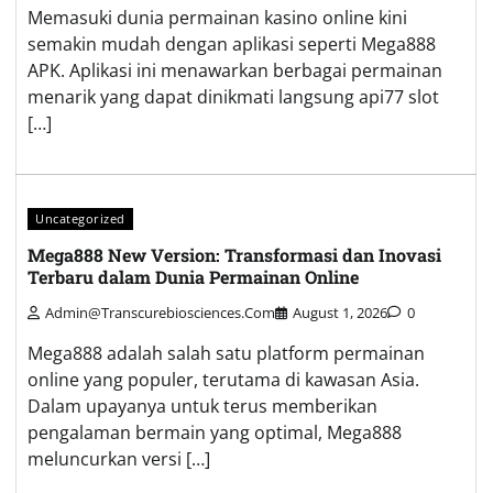
Memasuki dunia permainan kasino online kini
semakin mudah dengan aplikasi seperti Mega888
APK. Aplikasi ini menawarkan berbagai permainan
menarik yang dapat dinikmati langsung api77 slot
[…]
Uncategorized
Mega888 New Version: Transformasi dan Inovasi
Terbaru dalam Dunia Permainan Online
Admin@transcurebiosciences.com
August 1, 2026
0
Mega888 adalah salah satu platform permainan
online yang populer, terutama di kawasan Asia.
Dalam upayanya untuk terus memberikan
pengalaman bermain yang optimal, Mega888
meluncurkan versi […]