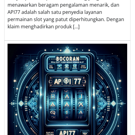
menawarkan beragam pengalaman menarik, dan
API77 adalah salah satu penyedia layanan
permainan slot yang patut diperhitungkan. Dengan
klaim menghadirkan produk […]