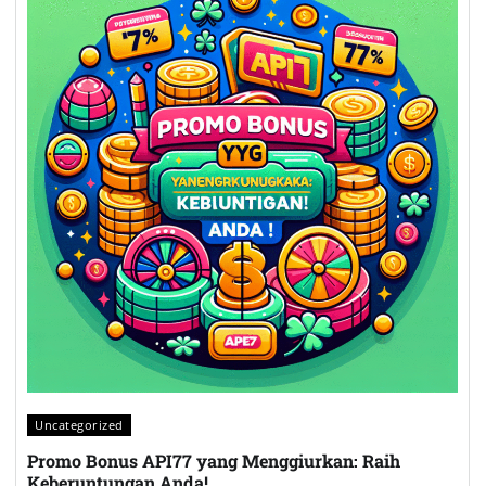
Uncategorized
Promo Bonus API77 yang Menggiurkan: Raih
Keberuntungan Anda!