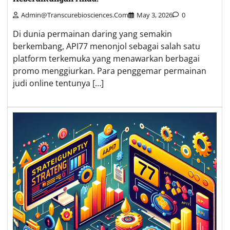
Admin@transcurebiosciences.com
May 3, 2026
0
Di dunia permainan daring yang semakin
berkembang, API77 menonjol sebagai salah satu
platform terkemuka yang menawarkan berbagai
promo menggiurkan. Para penggemar permainan
judi online tentunya […]