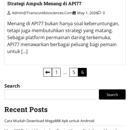
Strategi Ampuh Menang di API77
Admin@transcurebiosciences.com
May 1, 2026
0
Menang di API77 bukan hanya soal keberuntungan,
tetapi juga membutuhkan strategi yang matang.
Sebagai platform permainan daring terkemuka,
API77 menawarkan berbagai peluang bagi pemain
untuk […]
Posts
1
…
5
6
pagination
Search
Search
Recent Posts
Cara Mudah Download Mega888 Apk untuk Android