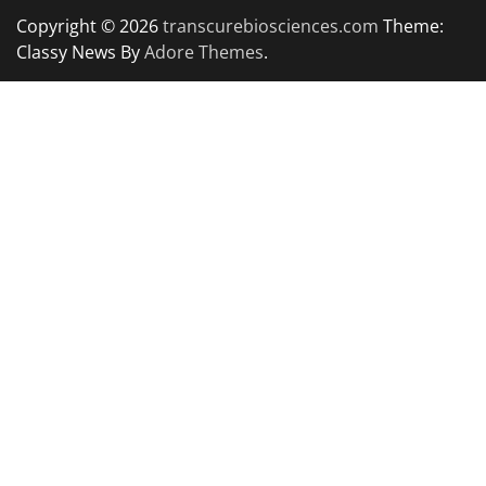
Copyright © 2026
transcurebiosciences.com
Theme:
Classy News By
Adore Themes
.