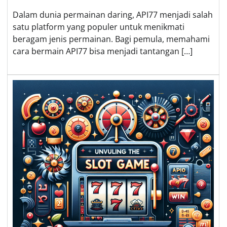
Dalam dunia permainan daring, API77 menjadi salah
satu platform yang populer untuk menikmati
beragam jenis permainan. Bagi pemula, memahami
cara bermain API77 bisa menjadi tantangan […]