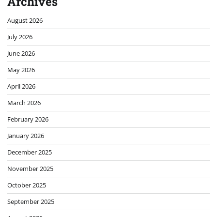
Archives
August 2026
July 2026
June 2026
May 2026
April 2026
March 2026
February 2026
January 2026
December 2025
November 2025
October 2025
September 2025