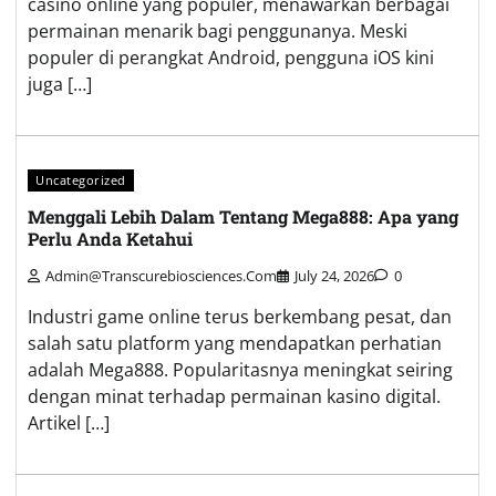
casino online yang populer, menawarkan berbagai
permainan menarik bagi penggunanya. Meski
populer di perangkat Android, pengguna iOS kini
juga […]
Uncategorized
Menggali Lebih Dalam Tentang Mega888: Apa yang
Perlu Anda Ketahui
Admin@transcurebiosciences.com
July 24, 2026
0
Industri game online terus berkembang pesat, dan
salah satu platform yang mendapatkan perhatian
adalah Mega888. Popularitasnya meningkat seiring
dengan minat terhadap permainan kasino digital.
Artikel […]