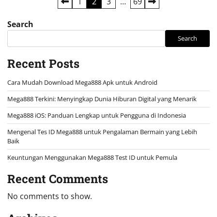
Posts
1
2
3
…
69
pagination
Search
Search
Recent Posts
Cara Mudah Download Mega888 Apk untuk Android
Mega888 Terkini: Menyingkap Dunia Hiburan Digital yang Menarik
Mega888 iOS: Panduan Lengkap untuk Pengguna di Indonesia
Mengenal Tes ID Mega888 untuk Pengalaman Bermain yang Lebih
Baik
Keuntungan Menggunakan Mega888 Test ID untuk Pemula
Recent Comments
No comments to show.