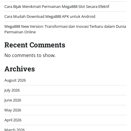
Cara Bijak Menikmati Permainan Mega888 Slot Secara Efektif
Cara Mudah Download Mega888 APK untuk Android
Mega888 New Version: Transformasi dan Inovasi Terbaru dalam Dunia
Permainan Online
Recent Comments
No comments to show.
Archives
August 2026
July 2026
June 2026
May 2026
April 2026
March 2026