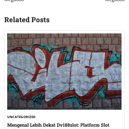
Related Posts
UNCATEGORIZED
Mengenal Lebih Dekat Dv188slot: Platform Slot