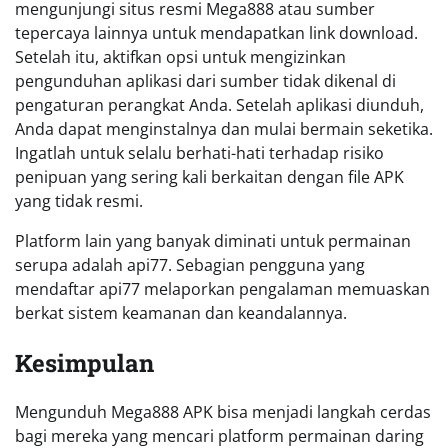
mengunjungi situs resmi Mega888 atau sumber
tepercaya lainnya untuk mendapatkan link download.
Setelah itu, aktifkan opsi untuk mengizinkan
pengunduhan aplikasi dari sumber tidak dikenal di
pengaturan perangkat Anda. Setelah aplikasi diunduh,
Anda dapat menginstalnya dan mulai bermain seketika.
Ingatlah untuk selalu berhati-hati terhadap risiko
penipuan yang sering kali berkaitan dengan file APK
yang tidak resmi.
Platform lain yang banyak diminati untuk permainan
serupa adalah api77. Sebagian pengguna yang
mendaftar api77 melaporkan pengalaman memuaskan
berkat sistem keamanan dan keandalannya.
Kesimpulan
Mengunduh Mega888 APK bisa menjadi langkah cerdas
bagi mereka yang mencari platform permainan daring