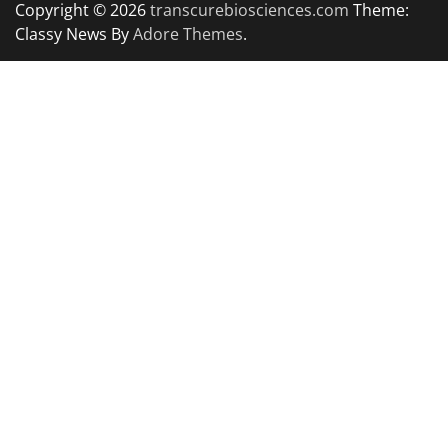
Copyright © 2026
transcurebiosciences.com
Theme:
Classy News By
Adore Themes
.