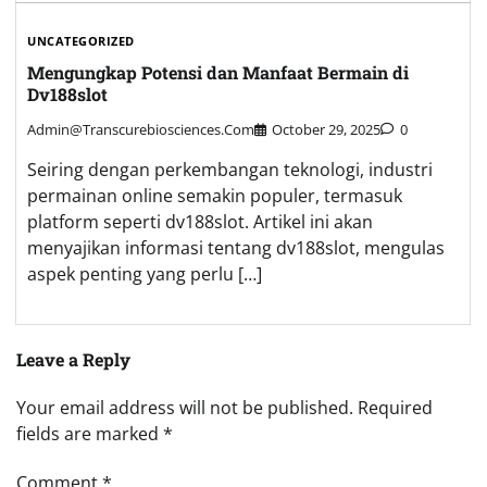
UNCATEGORIZED
Mengungkap Potensi dan Manfaat Bermain di
Dv188slot
Admin@transcurebiosciences.com
October 29, 2025
0
Seiring dengan perkembangan teknologi, industri
permainan online semakin populer, termasuk
platform seperti dv188slot. Artikel ini akan
menyajikan informasi tentang dv188slot, mengulas
aspek penting yang perlu […]
Leave a Reply
Your email address will not be published.
Required
fields are marked
*
Comment
*