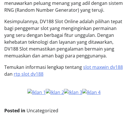
menawarkan peluang menang yang adil dengan sistem
RNG (Random Number Generator) yang teruji.
Kesimpulannya, DV188 Slot Online adalah pilihan tepat
bagi penggemar slot yang menginginkan permainan
yang seru dengan berbagai fitur unggulan. Dengan
kehebatan teknologi dan layanan yang ditawarkan,
DV188 Slot memastikan pengalaman bermain yang
memuaskan dan aman bagi para penggunanya.
Temukan informasi lengkap tentang
slot maxwin dv188
dan
rtp slot dv188
Posted in
Uncategorized