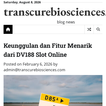
Skip
Saturday, August 8, 2026
transcurebioscience
to
content
blog news
Keunggulan dan Fitur Menarik
dari DV188 Slot Online
Posted on
February 6, 2026
by
admin@transcurebiosciences.com