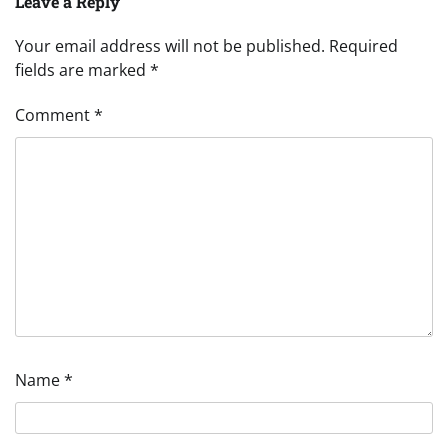
Leave a Reply
Your email address will not be published.
Required
fields are marked
*
Comment
*
Name
*