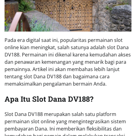
Pada era digital saat ini, popularitas permainan slot
online kian meningkat, salah satunya adalah slot Dana
DV188. Permainan ini dikenal karena kemudahan akses
dan penawaran kemenangan yang menarik bagi para
pemainnya. Artikel ini akan membahas lebih lanjut
tentang slot Dana DV188 dan bagaimana cara
memaksimalkan pengalaman bermain Anda.
Apa Itu Slot Dana DV188?
Slot Dana DV188 merupakan salah satu platform
permainan slot online yang mengintegrasikan sistem
pembayaran Dana. Ini memberikan fleksibilitas dan
kemudahan bagi pemain dalam melakukan transaksi