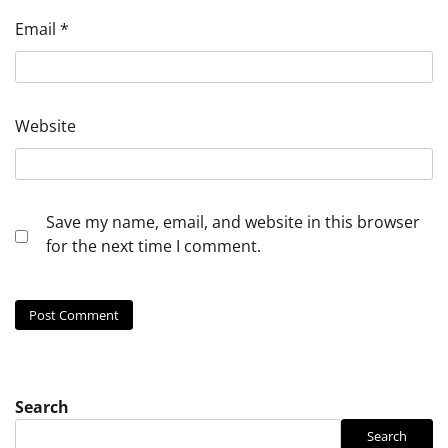
Email
*
Website
Save my name, email, and website in this browser
for the next time I comment.
Search
Search