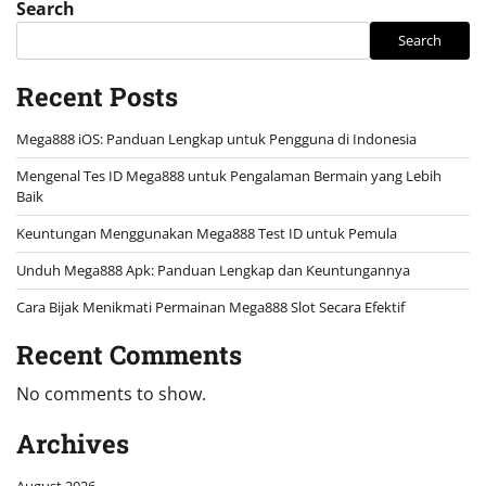
Search
Search
Recent Posts
Mega888 iOS: Panduan Lengkap untuk Pengguna di Indonesia
Mengenal Tes ID Mega888 untuk Pengalaman Bermain yang Lebih
Baik
Keuntungan Menggunakan Mega888 Test ID untuk Pemula
Unduh Mega888 Apk: Panduan Lengkap dan Keuntungannya
Cara Bijak Menikmati Permainan Mega888 Slot Secara Efektif
Recent Comments
No comments to show.
Archives
August 2026