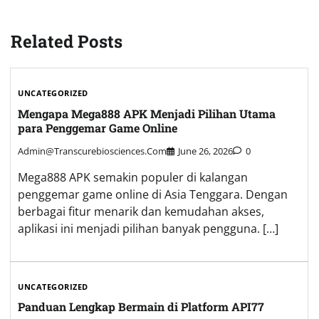
Related Posts
UNCATEGORIZED
Mengapa Mega888 APK Menjadi Pilihan Utama
para Penggemar Game Online
Admin@transcurebiosciences.com
June 26, 2026
0
Mega888 APK semakin populer di kalangan
penggemar game online di Asia Tenggara. Dengan
berbagai fitur menarik dan kemudahan akses,
aplikasi ini menjadi pilihan banyak pengguna. […]
UNCATEGORIZED
Panduan Lengkap Bermain di Platform API77