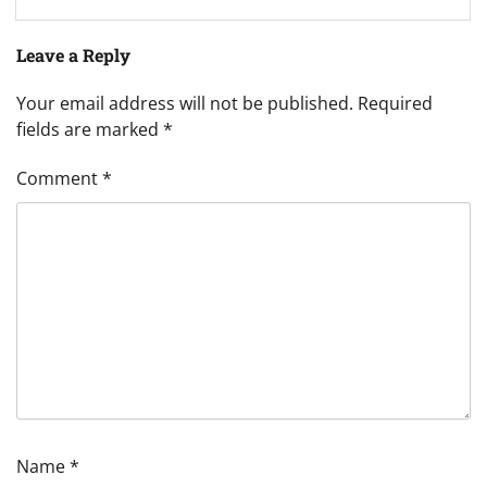
Leave a Reply
Your email address will not be published.
Required
fields are marked
*
Comment
*
Name
*