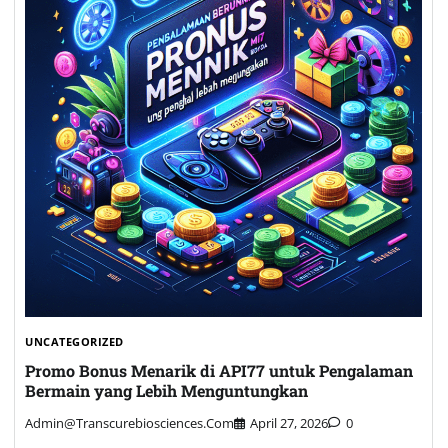
UNCATEGORIZED
Promo Bonus Menarik di API77 untuk Pengalaman
Bermain yang Lebih Menguntungkan
Admin@transcurebiosciences.com
April 27, 2026
0