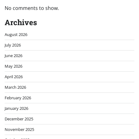
No comments to show.
Archives
August 2026
July 2026
June 2026
May 2026
April 2026
March 2026
February 2026
January 2026
December 2025
November 2025