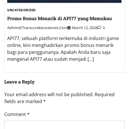
UNCATEGORIZED
Promo Bonus Menarik di API77 yang Memukau
Admin@transcurebiosciences.com
March 12, 2026
0
API77, sebuah platform terkemuka di industri game
online, kini menghadirkan promo bonus menarik
bagi para penggunanya. Apakah Anda baru saja
mengenal API77 atau sudah menjadi […]
Leave a Reply
Your email address will not be published.
Required
fields are marked
*
Comment
*