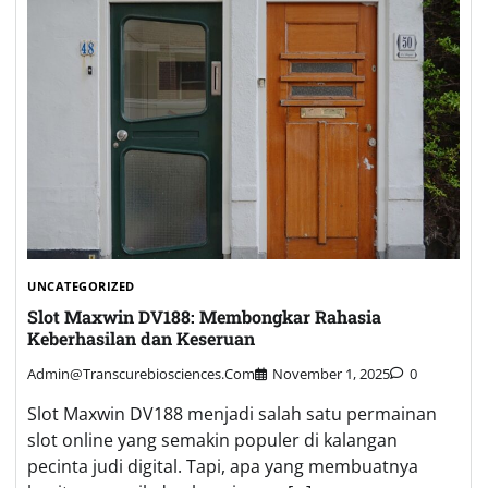
UNCATEGORIZED
Slot Maxwin DV188: Membongkar Rahasia
Keberhasilan dan Keseruan
Admin@transcurebiosciences.com
November 1, 2025
0
Slot Maxwin DV188 menjadi salah satu permainan
slot online yang semakin populer di kalangan
pecinta judi digital. Tapi, apa yang membuatnya