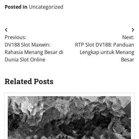
Posted in
Uncategorized
Post
Previous:
Next:
navigation
DV188 Slot Maxwin:
RTP Slot DV188: Panduan
Rahasia Menang Besar di
Lengkap untuk Menang
Dunia Slot Online
Besar
Related Posts