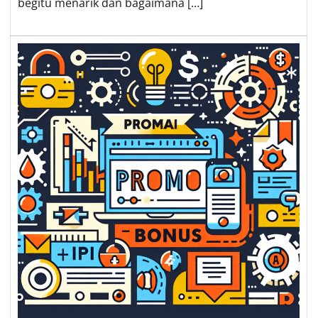
begitu menarik dan bagaimana […]