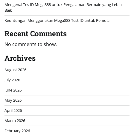
Mengenal Tes ID Mega888 untuk Pengalaman Bermain yang Lebih
Baik
Keuntungan Menggunakan Mega888 Test ID untuk Pemula
Recent Comments
No comments to show.
Archives
August 2026
July 2026
June 2026
May 2026
April 2026
March 2026
February 2026