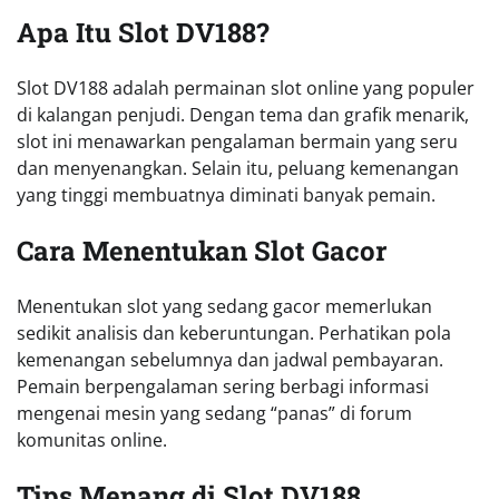
Apa Itu Slot DV188?
Slot DV188 adalah permainan slot online yang populer
di kalangan penjudi. Dengan tema dan grafik menarik,
slot ini menawarkan pengalaman bermain yang seru
dan menyenangkan. Selain itu, peluang kemenangan
yang tinggi membuatnya diminati banyak pemain.
Cara Menentukan Slot Gacor
Menentukan slot yang sedang gacor memerlukan
sedikit analisis dan keberuntungan. Perhatikan pola
kemenangan sebelumnya dan jadwal pembayaran.
Pemain berpengalaman sering berbagi informasi
mengenai mesin yang sedang “panas” di forum
komunitas online.
Tips Menang di Slot DV188