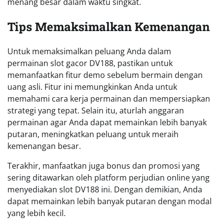
menang besar dalam waktu singkat.
Tips Memaksimalkan Kemenangan
Untuk memaksimalkan peluang Anda dalam
permainan slot gacor DV188, pastikan untuk
memanfaatkan fitur demo sebelum bermain dengan
uang asli. Fitur ini memungkinkan Anda untuk
memahami cara kerja permainan dan mempersiapkan
strategi yang tepat. Selain itu, aturlah anggaran
permainan agar Anda dapat memainkan lebih banyak
putaran, meningkatkan peluang untuk meraih
kemenangan besar.
Terakhir, manfaatkan juga bonus dan promosi yang
sering ditawarkan oleh platform perjudian online yang
menyediakan slot DV188 ini. Dengan demikian, Anda
dapat memainkan lebih banyak putaran dengan modal
yang lebih kecil.