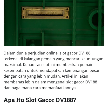
Dalam dunia perjudian online, slot gacor DV188
terkenal di kalangan pemain yang mencari keuntungan
maksimal. Kehadiran slot ini memberikan pemain
kesempatan untuk mendapatkan kemenangan besar
dengan cara yang lebih mudah. Artikel ini akan
membahas lebih dalam mengenai slot gacor DV188
dan bagaimana cara memanfaatkannya.
Apa Itu Slot Gacor DV188?