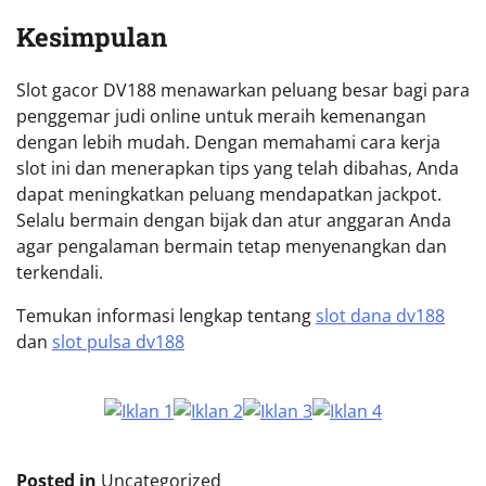
Kesimpulan
Slot gacor DV188 menawarkan peluang besar bagi para
penggemar judi online untuk meraih kemenangan
dengan lebih mudah. Dengan memahami cara kerja
slot ini dan menerapkan tips yang telah dibahas, Anda
dapat meningkatkan peluang mendapatkan jackpot.
Selalu bermain dengan bijak dan atur anggaran Anda
agar pengalaman bermain tetap menyenangkan dan
terkendali.
Temukan informasi lengkap tentang
slot dana dv188
dan
slot pulsa dv188
Posted in
Uncategorized