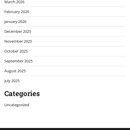
March 2026
February 2026
January 2026
December 2025
November 2025
October 2025
September 2025
August 2025
July 2025
Categories
Uncategorized