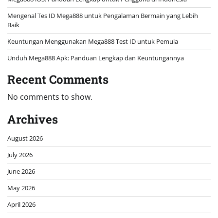
Mengenal Tes ID Mega888 untuk Pengalaman Bermain yang Lebih
Baik
Keuntungan Menggunakan Mega888 Test ID untuk Pemula
Unduh Mega888 Apk: Panduan Lengkap dan Keuntungannya
Recent Comments
No comments to show.
Archives
August 2026
July 2026
June 2026
May 2026
April 2026