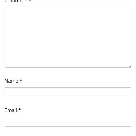
Comment
*
Name
*
Email
*