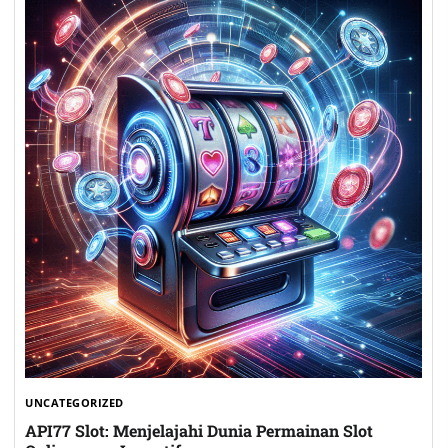
UNCATEGORIZED
API77 Slot: Menjelajahi Dunia Permainan Slot