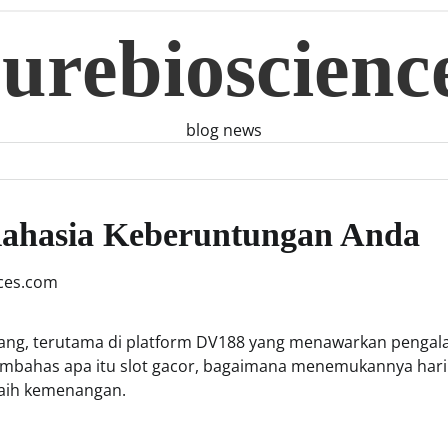
curebioscienc
blog news
 Rahasia Keberuntungan Anda
ces.com
 orang, terutama di platform DV188 yang menawarkan penga
embahas apa itu slot gacor, bagaimana menemukannya hari i
raih kemenangan.