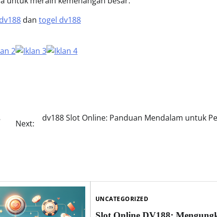
da untuk meraih kemenangan besar.
e dv188
dan
togel dv188
dv188 Slot Online: Panduan Mendalam untuk P
8
Next:
UNCATEGORIZED
Slot Online DV188: Mengung