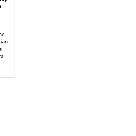
n
ne,
tian
ai
ta