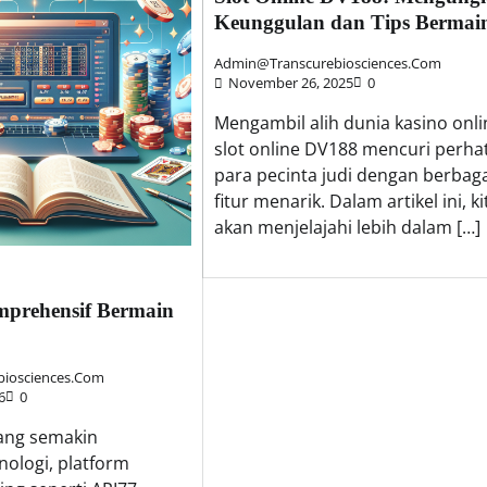
Keunggulan dan Tips Bermai
Admin@transcurebiosciences.com
November 26, 2025
0
Mengambil alih dunia kasino onli
slot online DV188 mencuri perha
para pecinta judi dengan berbag
fitur menarik. Dalam artikel ini, ki
akan menjelajahi lebih dalam […]
prehensif Bermain
iosciences.com
6
0
ang semakin
nologi, platform