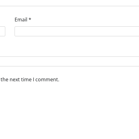
Email
*
 the next time I comment.