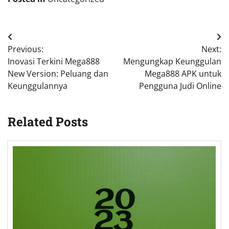
Post
Previous:
Next:
navigation
Inovasi Terkini Mega888
Mengungkap Keunggulan
New Version: Peluang dan
Mega888 APK untuk
Keunggulannya
Pengguna Judi Online
Related Posts