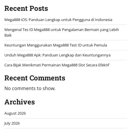
Recent Posts
Mega888 iOS: Panduan Lengkap untuk Pengguna di Indonesia
Mengenal Tes ID Mega888 untuk Pengalaman Bermain yang Lebih
Baik
Keuntungan Menggunakan Mega888 Test ID untuk Pemula
Unduh Mega888 Apk: Panduan Lengkap dan Keuntungannya
Cara Bijak Menikmati Permainan Mega888 Slot Secara Efektif
Recent Comments
No comments to show.
Archives
August 2026
July 2026