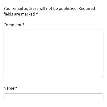
Your email address will not be published.
Required
fields are marked
*
Comment
*
Name
*