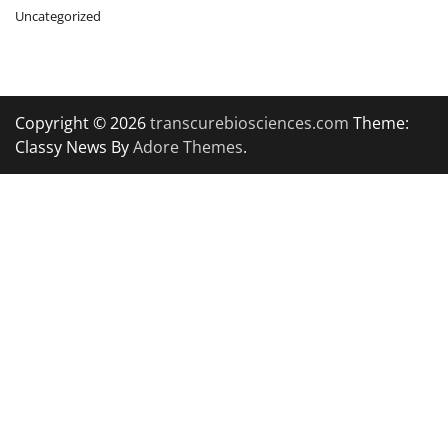
Uncategorized
Copyright © 2026
transcurebiosciences.com
Theme:
Classy News By
Adore Themes
.