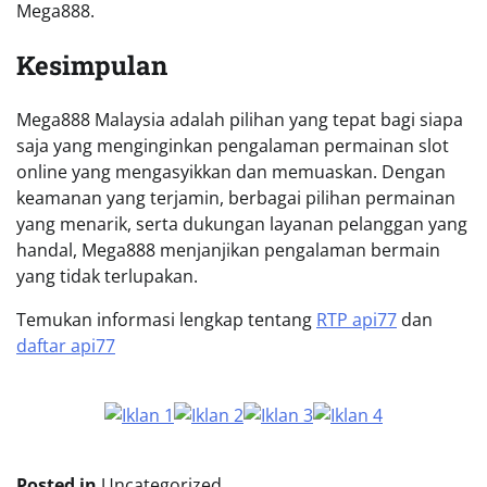
Mega888.
Kesimpulan
Mega888 Malaysia adalah pilihan yang tepat bagi siapa
saja yang menginginkan pengalaman permainan slot
online yang mengasyikkan dan memuaskan. Dengan
keamanan yang terjamin, berbagai pilihan permainan
yang menarik, serta dukungan layanan pelanggan yang
handal, Mega888 menjanjikan pengalaman bermain
yang tidak terlupakan.
Temukan informasi lengkap tentang
RTP api77
dan
daftar api77
Posted in
Uncategorized