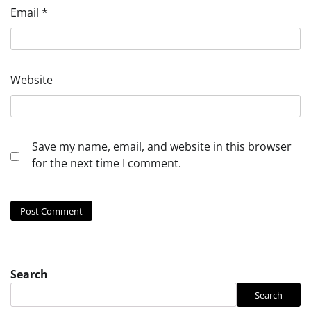
Email
*
Website
Save my name, email, and website in this browser
for the next time I comment.
Search
Search