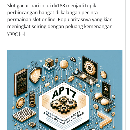
Slot gacor hari ini di dv188 menjadi topik
perbincangan hangat di kalangan pecinta
permainan slot online. Popularitasnya yang kian
meningkat seiring dengan peluang kemenangan
yang […]